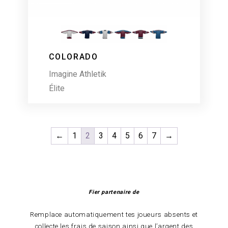
COLORADO
Imagine Athletik
Élite
←
1
2
3
4
5
6
7
→
Fier partenaire de
Remplace automatiquement tes joueurs absents et
collecte les frais de saison ainsi que l’argent des