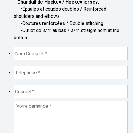
Chandail de Hockey / Hockey jersey:
•Épaules et coudes doubles / Reinforced
shoulders and elbows
•Coutures renforcées / Double stitching
•Ourlet de 3/4" au bas / 3/4" straight hem at the
bottom
Nom
complet
*
*
Téléphone
*
*
Courriel
*
*
Votre
demande
*
*