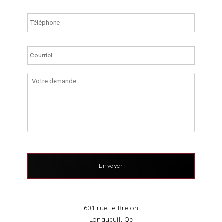
Numéro
de
téléphone
Courriel
*
Votre
demande
601 rue Le Breton
Longueuil, Qc