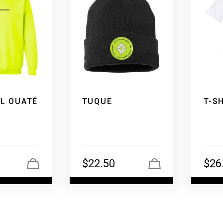
L OUATÉ
TUQUE
T-S
$
22.50
$
26
r +
Voir +